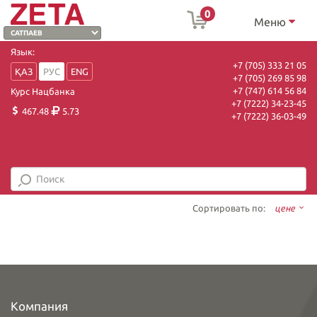
0
Меню
Язык:
+7 (705) 333 21 05
ҚАЗ
РУС
ENG
+7 (705) 269 85 98
+7 (747) 614 56 84
Курс Нацбанка
+7 (7222) 34-23-45
467.48
5.73
+7 (7222) 36-03-49
Сортировать по:
цене
Компания