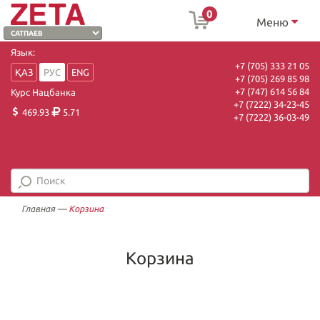
0
Меню
Язык:
+7 (705) 333 21 05
ҚАЗ
РУС
ENG
+7 (705) 269 85 98
+7 (747) 614 56 84
Курс Нацбанка
+7 (7222) 34-23-45
469.93
5.71
+7 (7222) 36-03-49
Главная
—
Корзина
Корзина