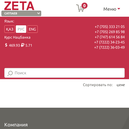
0
Меню
Язык:
+7 (705) 333 21 05
ҚАЗ
РУС
ENG
+7 (705) 269 85 98
+7 (747) 614 56 84
Курс Нацбанка
+7 (7222) 34-23-45
469.93
5.71
+7 (7222) 36-03-49
Сортировать по:
цене
Компания