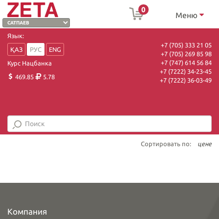
0
Меню
Язык:
+7 (705) 333 21 05
ҚАЗ
РУС
ENG
+7 (705) 269 85 98
+7 (747) 614 56 84
Курс Нацбанка
+7 (7222) 34-23-45
469.85
5.78
+7 (7222) 36-03-49
Сортировать по:
цене
Компания