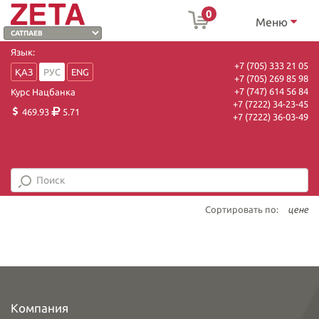
0
Меню
Язык:
+7 (705) 333 21 05
ҚАЗ
РУС
ENG
+7 (705) 269 85 98
+7 (747) 614 56 84
Курс Нацбанка
+7 (7222) 34-23-45
469.93
5.71
+7 (7222) 36-03-49
Сортировать по:
цене
Компания