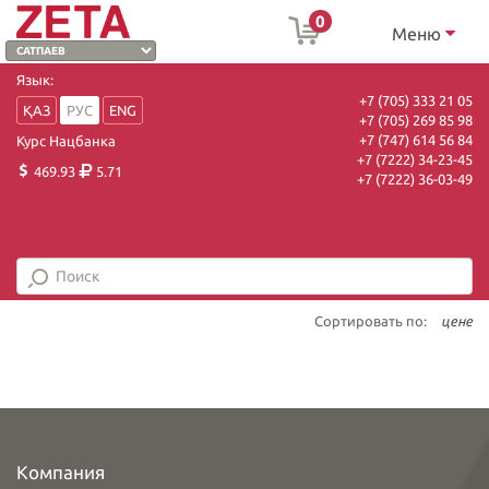
0
Меню
Язык:
+7 (705) 333 21 05
ҚАЗ
РУС
ENG
+7 (705) 269 85 98
+7 (747) 614 56 84
Курс Нацбанка
+7 (7222) 34-23-45
469.93
5.71
+7 (7222) 36-03-49
Сортировать по:
цене
Компания