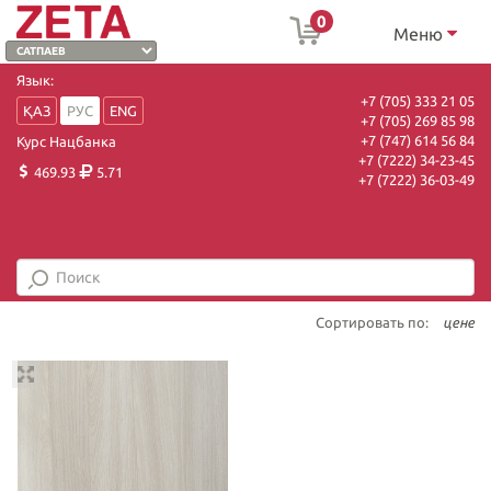
0
Меню
Язык:
+7 (705) 333 21 05
ҚАЗ
РУС
ENG
+7 (705) 269 85 98
+7 (747) 614 56 84
Курс Нацбанка
+7 (7222) 34-23-45
469.93
5.71
+7 (7222) 36-03-49
Сортировать по:
цене