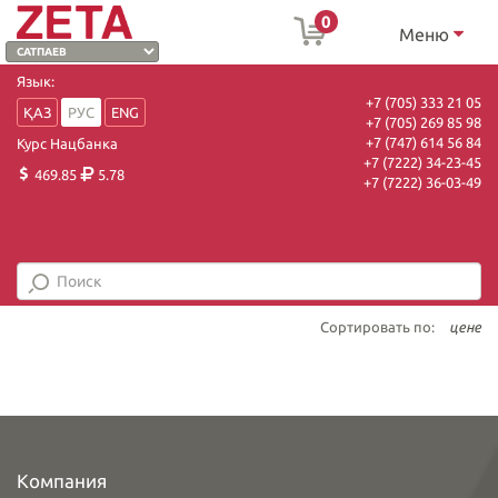
0
Меню
Язык:
+7 (705) 333 21 05
ҚАЗ
РУС
ENG
+7 (705) 269 85 98
+7 (747) 614 56 84
Курс Нацбанка
+7 (7222) 34-23-45
469.85
5.78
+7 (7222) 36-03-49
Сортировать по:
цене
Компания