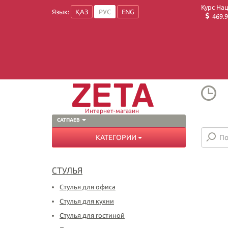
Курс На
Язык:
ҚАЗ
РУС
ENG
469.9
Интернет-магазин
САТПАЕВ
КАТЕГОРИИ
СТУЛЬЯ
Стулья для офиса
Стулья для кухни
Стулья для гостиной