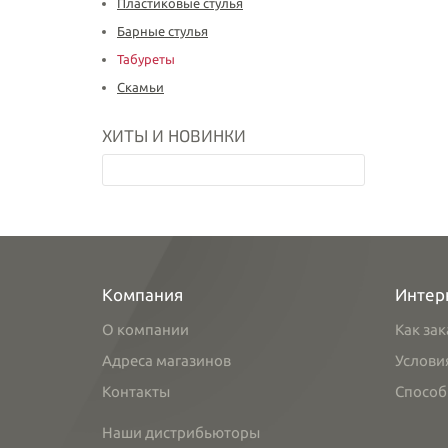
Пластиковые стулья
Барные стулья
Табуреты
Скамьи
ХИТЫ И НОВИНКИ
Компания
Интер
О компании
Как зак
Адреса магазинов
Услови
Контакты
Способ
Наши дистрибьюторы